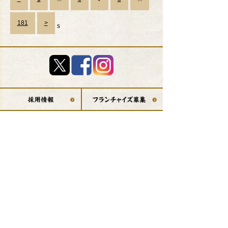
181
>
s
店舗検索
(エリア)
店舗検索
(現在地から)
MENU
キャンペーン
串カツ田中のこだわり
デリバリー