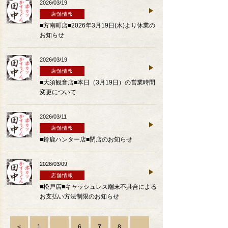
2026/03/19
店舗情報
■方南町店■2026年3月19日(木)より休業の
お知らせ
2026/03/19
店舗情報
■大須観音店■本日（3月19日）の営業時間
変更について
2026/03/11
店舗情報
■鈴鹿ハンター店■閉店のお知らせ
2026/03/09
店舗情報
■松戸店■キャッシュレス端末不具合による
お支払い方法制限のお知らせ
<
1
...
6
7
8
...