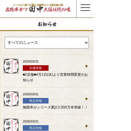
ソースの二度づけ禁止 名物串カツ 大阪伝統の味
t
o
g
g
l
e
n
a
v
i
g
a
t
i
o
n
2026/03/31
店舗情報
■2店舗■4月1日(水)より営業時間変更のお
知らせ
2026/03/31
商品情報
無限串がシリーズ累計2,000万本突破！！
2026/03/31
商品情報