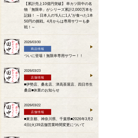
【累計売上10億円突破】 串カツ田中の名
物「無限串」がシリーズ累計2,000万本を
記録！ ～日本人の“6人に1人”が食べた1本
50円の挑戦。4月からは専用サワーも参
戦！～
2026/03/30
商品情報
ついに登場！無限串専用サワー！！
2026/03/23
店舗情報
■伊勢店、桑名店、津高茶屋店、四日市生
桑店■休業のお知らせ
2026/03/22
店舗情報
■東京都、神奈川県、千葉県■2026年3月2
4日(火)39店舗営業時間変更について