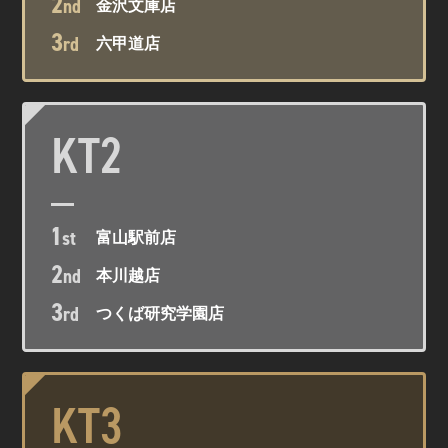
2
nd
金沢文庫店
3
rd
六甲道店
KT2
1
st
富山駅前店
2
nd
本川越店
3
rd
つくば研究学園店
KT3