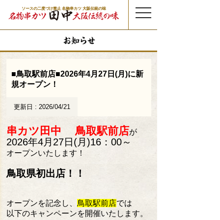
ソースの二度づけ禁止 名物串カツ 大阪伝統の味
t
o
g
g
l
e
n
a
v
i
g
a
t
■鳥取駅前店■2026年4月27日(月)に新
i
o
規オープン！
n
更新日 : 2026/04/21
串カツ田中 鳥取駅前店
が
2026年4月27日(月)16：00～
オープンいたします！
鳥取県初出店！！
オープンを記念し、
鳥取駅前店
では
以下の
キャンペーンを開催いたします。