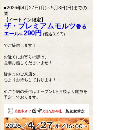
■
2026年4月27日(月)～5月3日(日)までの
間
【イートイン限定】
ザ・プレミアムモルツ
香る
290円
エール
を
(
税込319円)
でご提供します！
お近くにお寄りの際は、
是非お越しくださいませ！
皆さまのご来店を、
心よりお待ちしております！
※ご予約の受付はオープン1ヶ月後より開放を
予定しております。