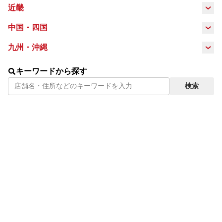
岐阜県
静岡県
愛知県
近畿
長野県
三重県
滋賀県
京都府
大阪府
中国・四国
鳥取県
島根県
岡山県
広島県
九州・沖縄
兵庫県
奈良県
福岡県
佐賀県
長崎県
熊本県
山口県
徳島県
香川県
愛媛県
キーワードから探す
検索
大分県
鹿児島県
宮崎県
沖縄県
高知県