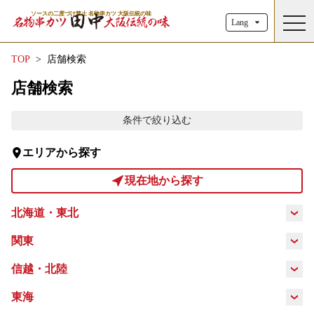
ソースの二度づけ禁止 名物串カツ 大阪伝統の味
toggl
Lang
TOP
店舗検索
店舗検索
条件で絞り込む
エリアから探す
現在地から探す
北海道・東北
北海道
青森県
岩手県
秋田県
関東
東京都
神奈川県
埼玉県
千葉県
信越・北陸
宮城県
山形県
福島県
新潟県
富山県
石川県
福井県
東海
茨城県
栃木県
群馬県
山梨県