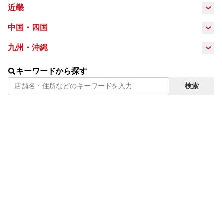
岐阜県
静岡県
愛知県
近畿
長野県
三重県
滋賀県
京都府
大阪府
中国・四国
鳥取県
島根県
岡山県
広島県
九州・沖縄
兵庫県
奈良県
福岡県
佐賀県
長崎県
熊本県
山口県
徳島県
香川県
愛媛県
キーワードから探す
検索
大分県
鹿児島県
宮崎県
沖縄県
高知県