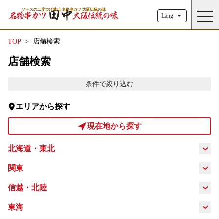
ソースの二度づけ禁止 名物串カツ 大阪伝統の味
toggl
Lang
TOP
店舗検索
店舗検索
条件で絞り込む
エリアから探す
現在地から探す
北海道・東北
北海道
青森県
岩手県
秋田県
関東
東京都
神奈川県
埼玉県
千葉県
信越・北陸
宮城県
山形県
福島県
新潟県
富山県
石川県
福井県
東海
茨城県
栃木県
群馬県
山梨県