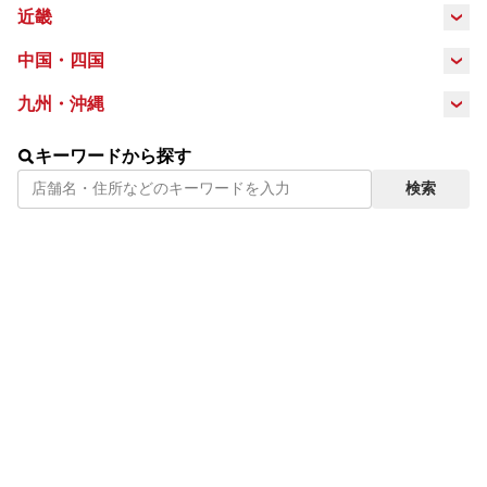
岐阜県
静岡県
愛知県
近畿
長野県
三重県
滋賀県
京都府
大阪府
中国・四国
鳥取県
島根県
岡山県
広島県
九州・沖縄
兵庫県
奈良県
福岡県
佐賀県
長崎県
熊本県
山口県
徳島県
香川県
愛媛県
キーワードから探す
検索
大分県
鹿児島県
宮崎県
沖縄県
高知県