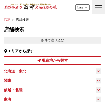
ソースの二度づけ禁止 名物串カツ 大阪伝統の味
toggl
Lang
TOP
店舗検索
店舗検索
条件で絞り込む
エリアから探す
現在地から探す
北海道・東北
北海道
青森県
岩手県
秋田県
関東
東京都
神奈川県
埼玉県
千葉県
信越・北陸
宮城県
山形県
福島県
新潟県
富山県
石川県
福井県
東海
茨城県
栃木県
群馬県
山梨県