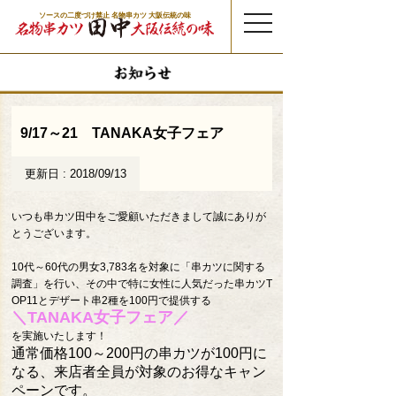
ソースの二度づけ禁止 名物串カツ 大阪伝統の味
t
o
g
g
l
e
n
a
v
i
g
a
t
9/17～21 TANAKA女子フェア
i
o
n
更新日 : 2018/09/13
いつも串カツ田中をご愛顧いただきまして誠にありが
とうございます。
10代～60代の男女3,783名を対象に「串カツに関する
調査」を行い、その中で特に女性に人気だった串カツT
OP11とデザート串2種を100円で提供する
＼TANAKA女子フェア／
を実施いたします！
通常価格100～200円の串カツが100円に
なる、来店者全員が対象のお得なキャン
ペーンです。