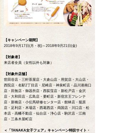
【キャンペーン期間】
2018年9月17日(月・祝)～2018年9月21日(金)
【対象者】
来店者全員（女性以外も対象）
【対象外店舗】
世田谷店・三軒茶屋店・大倉山店・用賀店・大山店・
西院店・名駅2丁目店・尼崎店・神泉町店・品川港南口
店・田無店・御器所店・西荻窪店・新松戸店・金沢
店・大和田店・広島店・要町店・新宿京王フレンテ
店・新橋店・小伝馬研修センター店・館林店・籠原
店・足利店・木場店・西葛西店・両国店・川口店・松
本店・高幡不動店・仙台店・浄心店・駒沢店・江南
店・三条木屋町店
＜「TANAKA女子フェア」キャンペーン特設サイト・