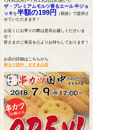
7月9日(月)～7月15日(日)
のあいだ
ザ・プレミアムモルツ香るエール 中ジョ
半額の199円
ッキ
を
（税抜）で提供さ
せていただきます！
お近くにお寄りの際は是非お越しくださいま
せ！
皆さまのご来店を心よりお待ちしております！
お店の詳細はこちらから
串カツ田中 すすきの店