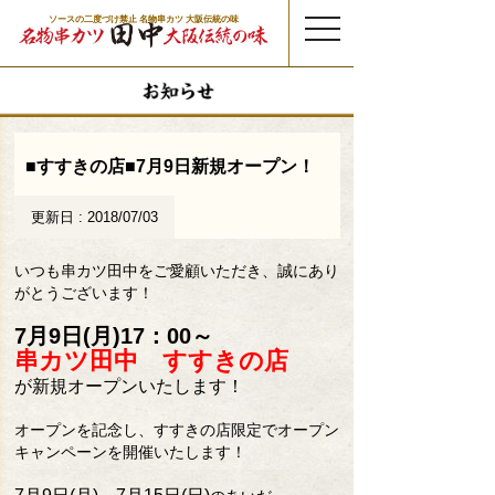
ソースの二度づけ禁止 名物串カツ 大阪伝統の味
t
o
g
g
l
e
n
a
v
i
g
a
t
■すすきの店■7月9日新規オープン！
i
o
n
更新日 : 2018/07/03
いつも串カツ田中をご愛顧いただき、誠にあり
がとうございます！
7月9日(月)17：00～
串カツ田中 すすきの店
が新規オープンいたします！
オープンを記念し、すすきの店限定でオープン
キャンペーンを開催いたします！