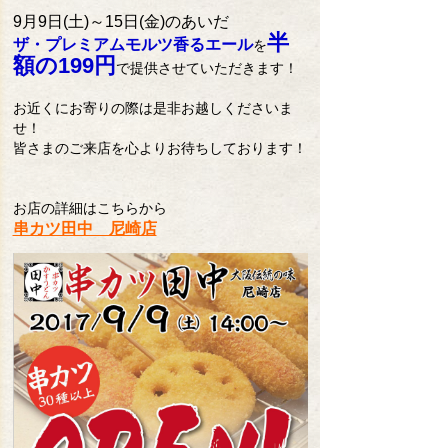
9月9日(土)～15日(金)のあいだ
半
ザ・プレミアムモルツ香るエール
を
額の199円
で提供させていただきます！
お近くにお寄りの際は是非お越しくださいま
せ！
皆さまのご来店を心よりお待ちしております！
お店の詳細はこちらから
串カツ田中 尼崎店