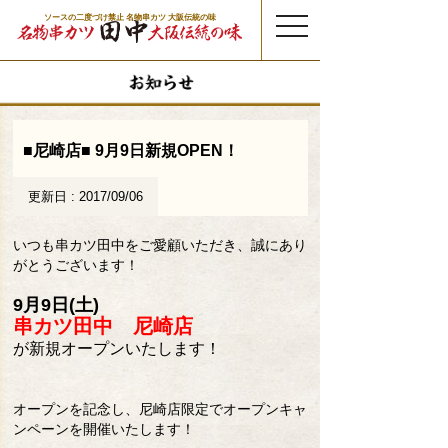
ソースの二度づけ禁止 名物串カツ 大阪伝統の味
t
o
g
g
l
e
n
a
v
i
g
a
t
■尼崎店■ 9月9日新規OPEN！
i
o
n
更新日 : 2017/09/06
いつも串カツ田中をご愛顧いただき、誠にあり
がとうございます！
9月9日(土)
串カツ田中 尼崎店
が新規オープンいたします！
オープンを記念し、尼崎店限定でオープンキャ
ンペーンを開催いたします！