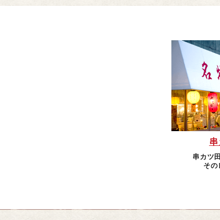
串
串カツ
その