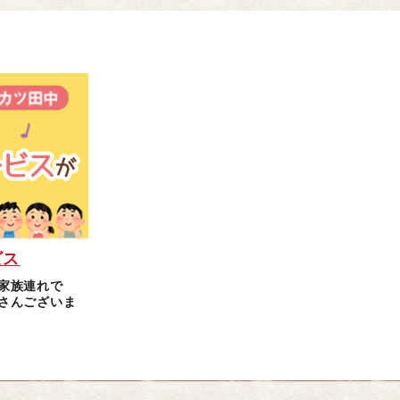
ビス
家族連れで
さんございま