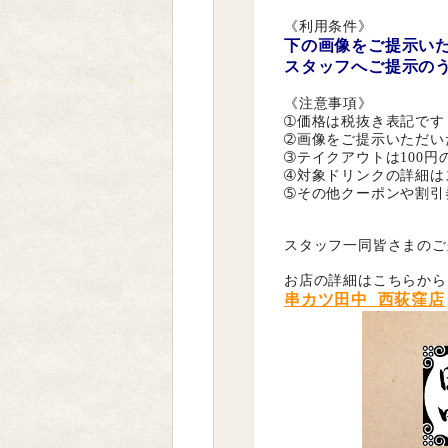
《利用条件》
下の画像をご提示い
スタッフへご提示の
《注意事項》
➀価格は税抜き表記です
➁画像をご提示いただい
➂テイクアウトは100円
➃対象ドリンクの詳細は
➄その他クーポンや割引
スタッフ一同皆さまのご
お店の詳細はこちらから
串カツ田中 西荻窪店