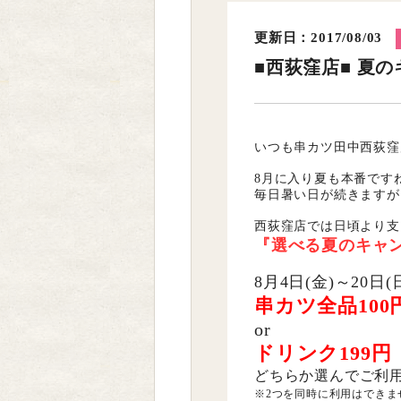
更新日：2017/08/03
■西荻窪店■ 夏
いつも串カツ田中西荻窪
8月に入り夏も本番です
毎日暑い日が続きますが
西荻窪店では日頃より支
『選べる夏のキャ
8月4日(金)～20日(
串カツ全品100
or
ドリンク199円
どちらか選んでご利
※2つを同時に利用はできま