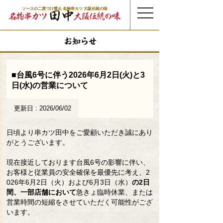
ソースの二度づけ禁止 名物串カツ 大阪伝統の味
t
o
g
g
l
e
n
a
v
i
g
a
t
■台風6号に伴う2026年6月2日(火)と3
i
o
日(水)の営業について
n
更新日 : 2026/06/02
日頃より串カツ田中をご愛顧いただき誠にあり
がとうございます。
現在接近しております台風6号の影響に伴い、
お客様と従業員の安全確保を最優先に考え、2
026年6月2日（火）および6月3日（水）
の2日
間、一部店舗において
急きょ臨時休業、または
営業時間の短縮をさせていただく可能性がござ
います。