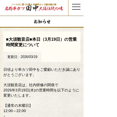
ソースの二度づけ禁止 名物串カツ 大阪伝統の味
t
o
g
g
l
e
n
a
v
i
g
a
t
■大須観音店■本日（3月19日）の営業
i
o
時間変更について
n
更新日 : 2026/03/19
日頃より串カツ田中をご愛顧いただき誠にあり
がとうございます。
大須観音店は、社内研修の関係で
2026年3月19日(木)の営業時間を以下のように
変更いたします。
【通常の木曜日】
12:00～22:00
↓