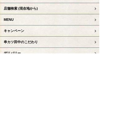
店舗検索
(現在地から)
MENU
キャンペーン
串カツ田中のこだわり
デリバリー
テイクアウト事前注文
お子様コンテンツ
串カツ田中について
KTリーグ
お知らせ
採用情報
会社情報
お問い合わせ
串カツ田中公式サイトトップへ戻る