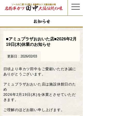
ソースの二度づけ禁止 名物串カツ 大阪伝統の味
t
o
g
g
l
e
n
a
v
i
g
a
t
■アミュプラザおおいた店■2026年2月
i
o
19日(木)休業のお知らせ
n
更新日 : 2026/02/03
日頃より串カツ田中をご愛顧いただき誠に
ありがとうございます。
アミュプラザおおいた店は施設休館日のた
め
2026年2月19日(木)を休業とさせていただ
きます。
ご理解のほどお願い申し上げます。