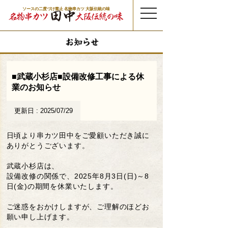
ソースの二度づけ禁止 名物串カツ 大阪伝統の味
t
o
g
g
l
e
n
a
v
i
g
a
t
■武蔵小杉店■設備改修工事による休
i
o
業のお知らせ
n
更新日 : 2025/07/29
日頃より串カツ田中をご愛顧いただき誠に
ありがとうございます。
武蔵小杉店は、
設備改修の関係で、2025年8月3日(日)～8
日(金)の期間を
休業いたします。
ご迷惑をおかけしますが、ご理解のほどお
願い申し上げます。