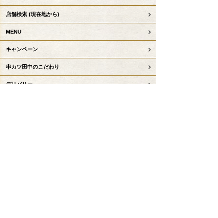
店舗検索
(現在地から)
MENU
キャンペーン
串カツ田中のこだわり
デリバリー
テイクアウト事前注文
お子様コンテンツ
串カツ田中について
KTリーグ
お知らせ
採用情報
会社情報
お問い合わせ
串カツ田中公式サイトトップへ戻る