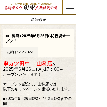
ソースの二度づけ禁止 名物串カツ 大阪伝統の味
t
o
g
g
l
e
n
a
v
i
g
a
t
■山科店■2025年6月26日(木)新規オー
i
o
プン！
n
更新日 : 2025/06/26
串カツ田中 山科店
が
2025年6月26日(月)17：00～
オープンいたします！
オープンを記念し、山科店では
以下の
キャンペーンを開催いたします。
■
2025年6月26日(木)～7月2日(水)までの
間