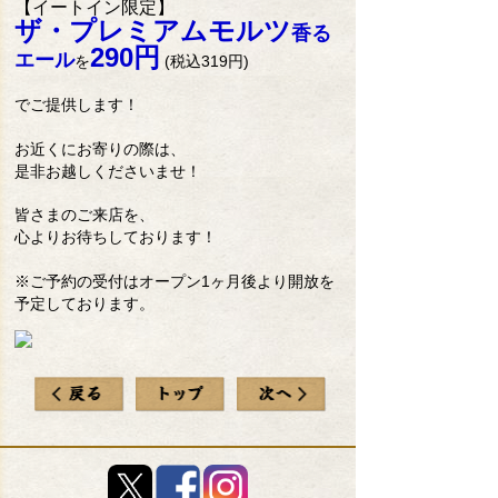
【イートイン限定】
ザ・プレミアムモルツ
香る
290円
エール
を
(
税込319円)
でご提供します！
お近くにお寄りの際は、
是非お越しくださいませ！
皆さまのご来店を、
心よりお待ちしております！
※ご予約の受付はオープン1ヶ月後より開放を
予定しております。