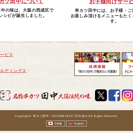
カツ田中について
お子様向けサー
田中の味は、大阪の西成区で
串カツ田中には、お子様・ご
レシピが誕生しました。
お楽しみ頂けるメニューもたく
す。
サービス
せ
ールディングス
Copyright© 串カツ田中 / KUSHIKATSU TANAKA All Rights Reserved.