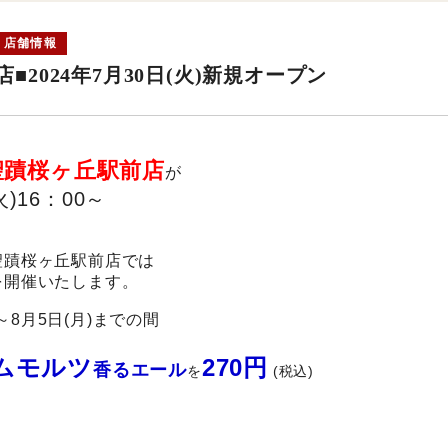
店舗情報
■2024年7月30日(火)新規オープン
聖蹟桜ヶ丘駅前店
が
火)16：00～
！
聖蹟桜ヶ丘駅前店では
を開催いたします。
)～8月5日(月)までの間
ムモルツ
270円
香るエール
を
(
税込)