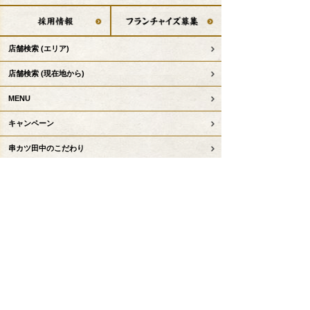
店舗検索
(エリア)
店舗検索
(現在地から)
MENU
キャンペーン
串カツ田中のこだわり
デリバリー
テイクアウト事前注文
お子様コンテンツ
串カツ田中について
KTリーグ
お知らせ
採用情報