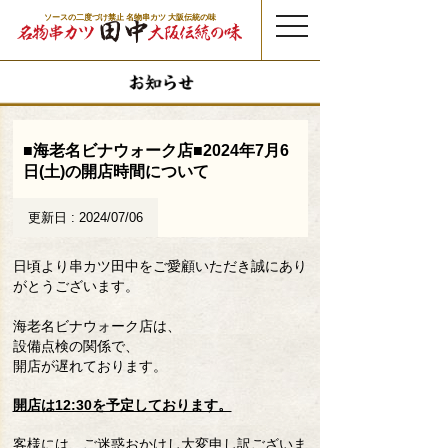
ソースの二度づけ禁止 名物串カツ 大阪伝統の味
t
o
g
g
l
e
n
a
v
i
g
a
t
■海老名ビナウォーク店■2024年7月6
i
o
日(土)の開店時間について
n
更新日 : 2024/07/06
日頃より串カツ田中をご愛顧いただき誠にあり
がとうございます。
海老名ビナウォーク店は、
設備点検の関係で、
開店が遅れております。
開店は12:30を予定しております。
客様には、ご迷惑おかけし大変申し訳ございま