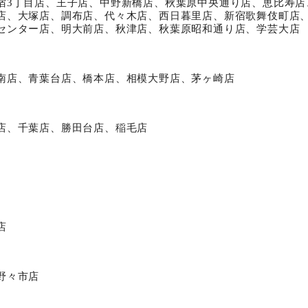
宿3丁目店、王子店、中野新橋店、秋葉原中央通り店、恵比寿店
店、大塚店、調布店、代々木店、西日暮里店、新宿歌舞伎町店
センター店、明大前店、秋津店、秋葉原昭和通り店、学芸大店
南店、青葉台店、橋本店、相模大野店、茅ヶ崎店
店、千葉店、勝田台店、稲毛店
店
野々市店