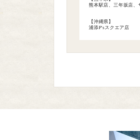
熊本駅店、三年坂店、
【沖縄県】
浦添P'sスクエア店