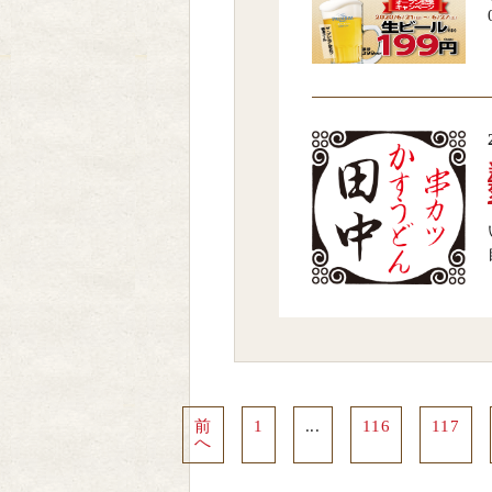
前
1
...
116
117
へ