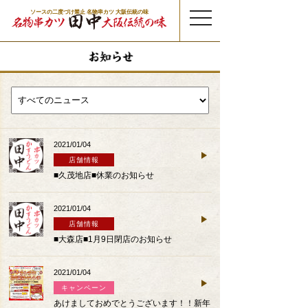
ソースの二度づけ禁止 名物串カツ 大阪伝統の味
t
o
g
g
l
e
n
a
v
i
g
a
t
i
o
n
2021/01/04
店舗情報
■久茂地店■休業のお知らせ
2021/01/04
店舗情報
■大森店■1月9日閉店のお知らせ
2021/01/04
キャンペーン
あけましておめでとうございます！！新年