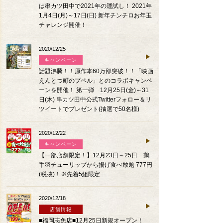
は串カツ田中で2021年の運試し！ 2021年
1月4日(月)～17日(日) 新年チンチロお年玉
チャレンジ開催！
2020/12/25
キャンペーン
話題沸騰！！原作本60万部突破！！「映画
えんとつ町のプペル」とのコラボキャンペ
ーンを開催！ 第一弾 12月25日(金)～31
日(木) 串カツ田中公式Twitterフォロー＆リ
ツイートでプレゼント(抽選で50名様)
2020/12/22
キャンペーン
【一部店舗限定！】12月23日～25日 鶏
手羽チューリップから揚げ食べ放題 777円
(税抜)！※先着5組限定
2020/12/18
店舗情報
■福岡志免店■12月25日新規オープン！