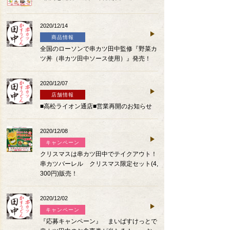
2020/12/14
商品情報
全国のローソンで串カツ田中監修『野菜カ
ツ丼（串カツ田中ソース使用）』発売！
2020/12/07
店舗情報
■高松ライオン通店■営業再開のお知らせ
2020/12/08
キャンペーン
クリスマスは串カツ田中でテイクアウト！
串カツバーレル クリスマス限定セット(4,
300円)販売！
2020/12/02
キャンペーン
『応募キャンペーン』 まいばすけっとで