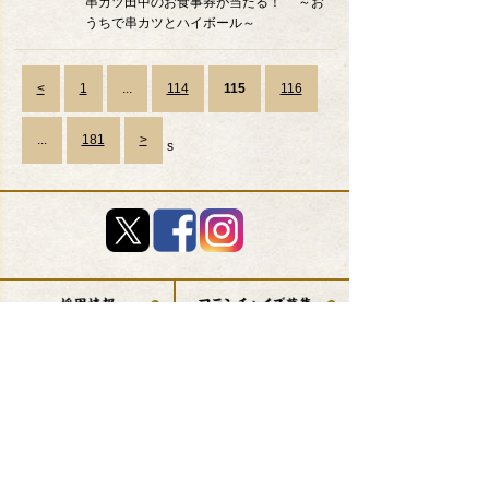
串カツ田中のお食事券が当たる！ ～お
うちで串カツとハイボール～
<
1
...
114
115
116
...
181
>
s
店舗検索
(エリア)
店舗検索
(現在地から)
MENU
キャンペーン