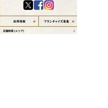
店舗検索
(エリア)
店舗検索
(現在地から)
MENU
キャンペーン
串カツ田中のこだわり
デリバリー
テイクアウト事前注文
お子様コンテンツ
串カツ田中について